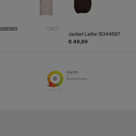
5368980
ONLY
Jacket Lellie 15344567
€
49,
99