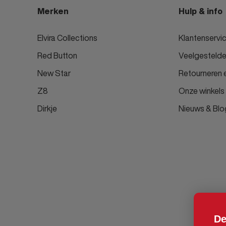
Merken
Hulp & info
Elvira Collections
Klantenservi
Red Button
Veelgestelde
New Star
Retourneren e
Z8
Onze winkels
Dirkje
Nieuws & Blo
De