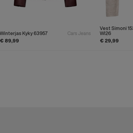
Vest Simoni 1
Winterjas Kyky 63957
Cars Jeans
WI26
€
89,
99
€
29,
99