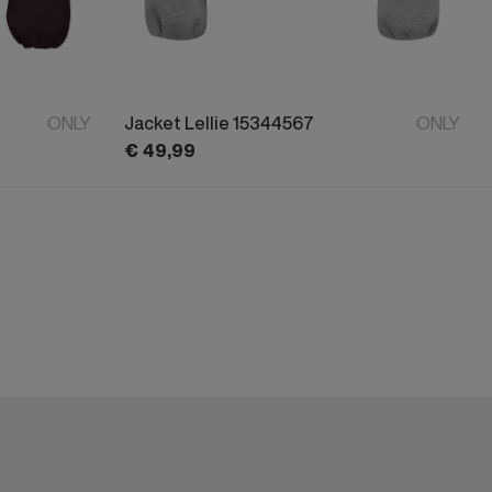
ONLY
Jacket Lellie 15344567
ONLY
€
49,
99