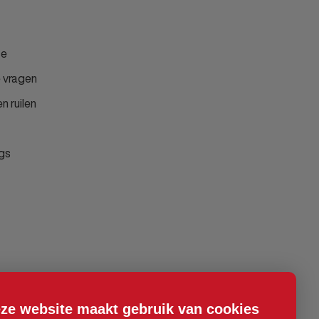
ce
 vragen
n ruilen
gs
ze website maakt gebruik van cookies