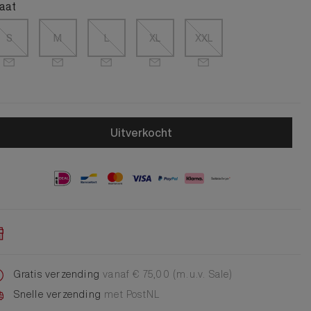
Alle Jongens Accessoires
aat
Cap
Giftset
S
M
L
XL
XXL
DA Voet accessoire
DA Broche
Telefoonkoord
Alle Damesaccessoires
Uitverkocht
Gratis verzending
vanaf € 75,00 (m.u.v. Sale)
Snelle verzending
met PostNL