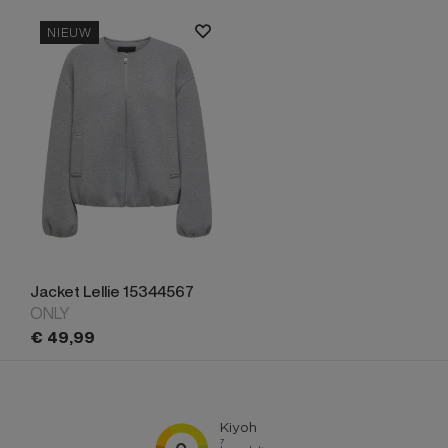
NIEUW
Jacket Lellie 15344567
ONLY
€
49,
99