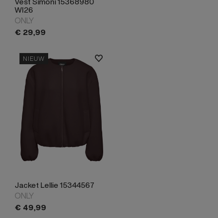
Vest Simoni 15368980
WI26
ONLY
€
29,
99
NIEUW
Jacket Lellie 15344567
ONLY
€
49,
99