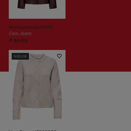
Winterjas Kyky 63957
Cars Jeans
€
89,
99
NIEUW