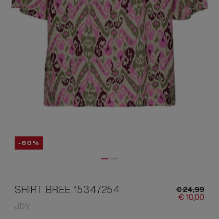
-60%
SHIRT BREE 15347254
€
24,
99
€
10,
00
JDY