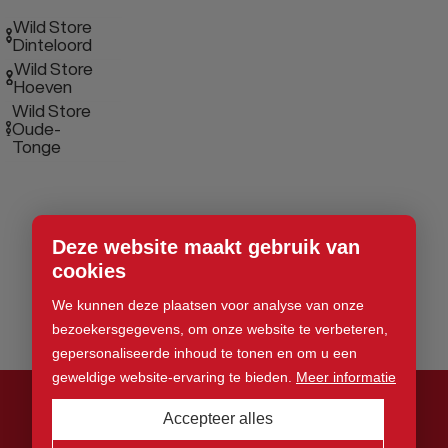
Wild Store
Dinteloord
Wild Store
Hoeven
Wild Store
Oude-
Tonge
Deze website maakt gebruik van
cookies
We kunnen deze plaatsen voor analyse van onze
bezoekersgegevens, om onze website te verbeteren,
gepersonaliseerde inhoud te tonen en om u een
geweldige website-ervaring te bieden.
Meer informatie
Accepteer alles
© 2026 Wild Store. Alle rechten voorbehouden