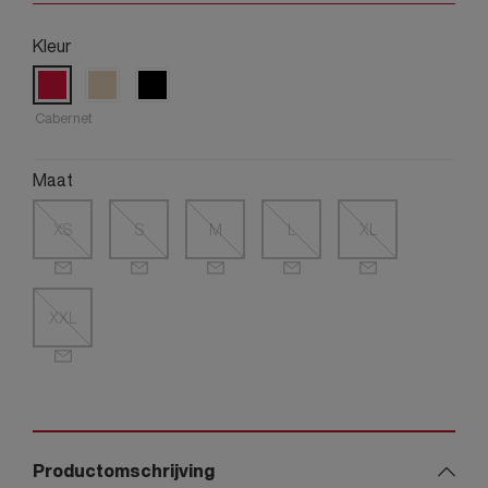
Kleur
Cabernet
Maat
XS
S
M
L
XL
XXL
Productomschrijving