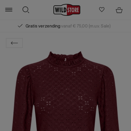
Gratis verzending
vanaf € 75,00 (m.u.v. Sale)
Zoeken