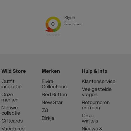
Wild Store
Merken
Hulp & info
Outfit
Elvira
Klantenservice
inspiratie
Collections
Veelgestelde
Onze
Red Button
vragen
merken
New Star
Retourneren
Nieuwe
en ruilen
Z8
collectie
Onze
Dirkje
Giftcards
winkels
Vacatures
Nieuws &