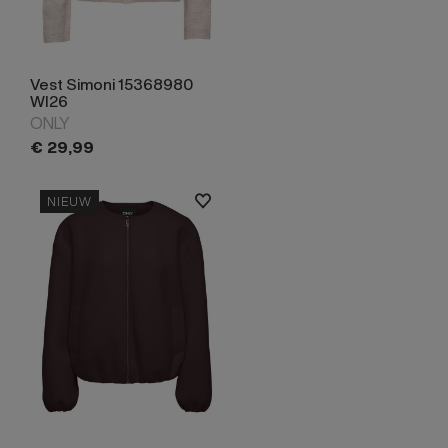
Vest Simoni 15368980
WI26
ONLY
€
29,
99
NIEUW