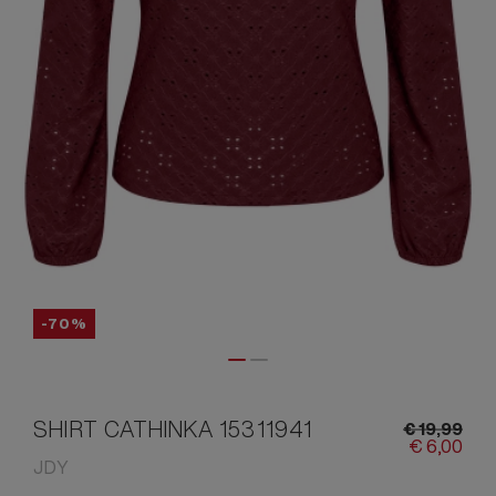
-70%
SHIRT CATHINKA 15311941
€
19,
99
€
6,
00
JDY