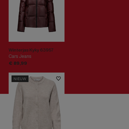
Winterjas Kyky 63957
Cars Jeans
€
89,
99
NIEUW