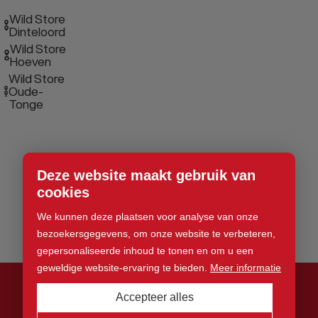
Wild Store
Dinteloord
Wild Store
Hoeven
Wild Store
Oude-
Tonge
Deze website maakt gebruik van
cookies
We kunnen deze plaatsen voor analyse van onze
bezoekersgegevens, om onze website te verbeteren,
gepersonaliseerde inhoud te tonen en om u een
geweldige website-ervaring te bieden.
Meer informatie
Accepteer alles
© 2026 Wild Store. Alle rechten voorbehouden