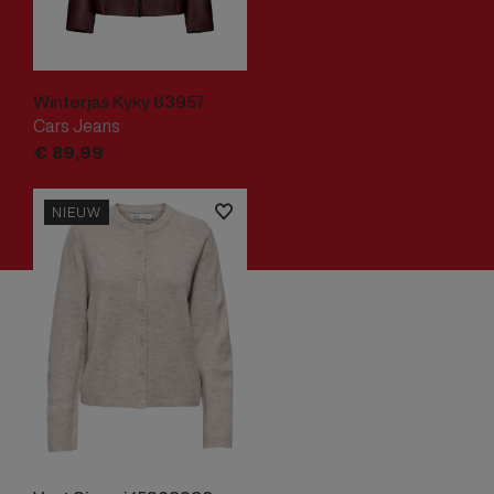
Winterjas Kyky 63957
Cars Jeans
€
89,
99
NIEUW