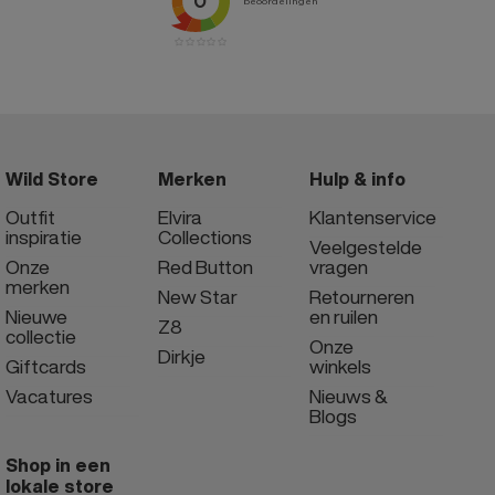
Wild Store
Merken
Hulp & info
Outfit
Elvira
Klantenservice
inspiratie
Collections
Veelgestelde
Onze
Red Button
vragen
merken
New Star
Retourneren
Nieuwe
en ruilen
Z8
collectie
Onze
Dirkje
Giftcards
winkels
Vacatures
Nieuws &
Blogs
Shop in een
lokale store