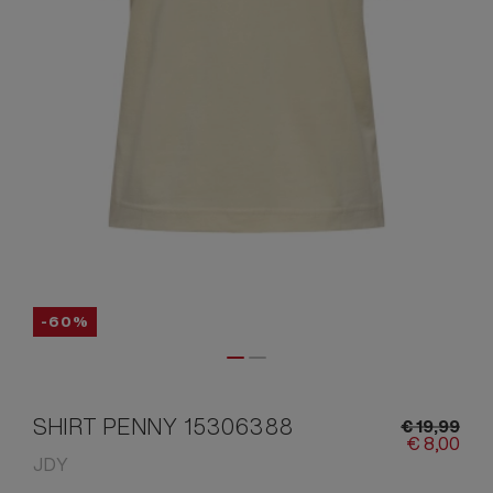
-60%
SHIRT PENNY 15306388
€
19,
99
€
8,
00
JDY