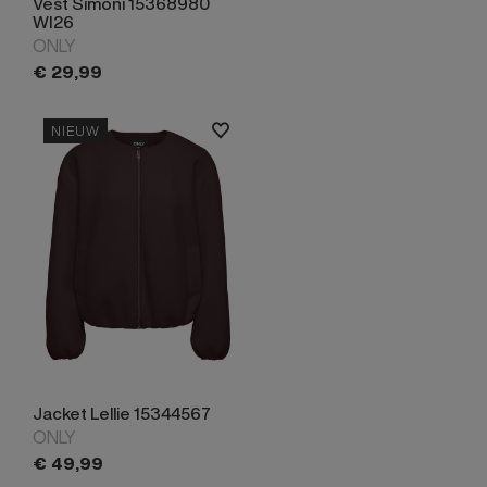
Vest Simoni 15368980
WI26
ONLY
€
29,
99
NIEUW
Jacket Lellie 15344567
ONLY
€
49,
99