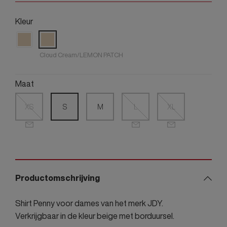
Kleur
Cloud Cream/LEMON PATCH
Maat
XS
S
M
L
XL
Productomschrijving
Shirt Penny voor dames van het merk JDY.
Verkrijgbaar in de kleur beige met borduursel.