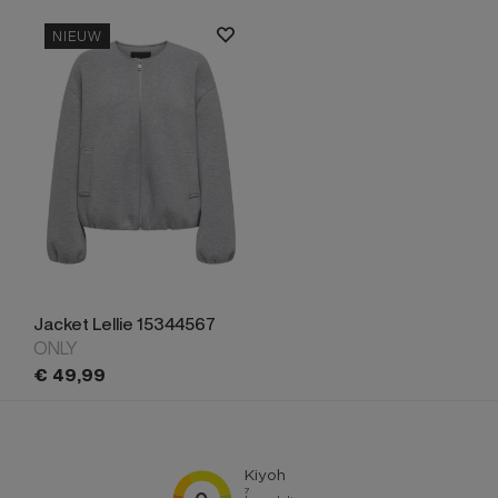
NIEUW
Jacket Lellie 15344567
ONLY
€
49,
99