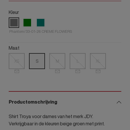
Kleur
Phantom/33-01-26 CREME FLOWERS
Maat
XS
S
M
L
XL
Productomschrijving
Shirt Troya voor dames van het merk JDY.
Verkrijgbaar in de kleuren beige groen met print.