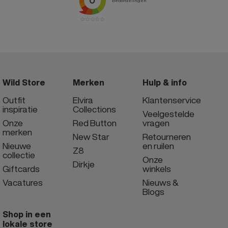
Wild Store
Merken
Hulp & info
Outfit
Elvira
Klantenservice
inspiratie
Collections
Veelgestelde
Onze
Red Button
vragen
merken
New Star
Retourneren
Nieuwe
en ruilen
Z8
collectie
Onze
Dirkje
Giftcards
winkels
Vacatures
Nieuws &
Blogs
Shop in een
lokale store