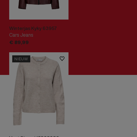
Winterjas Kyky 63957
Cars Jeans
€
89,
99
NIEUW