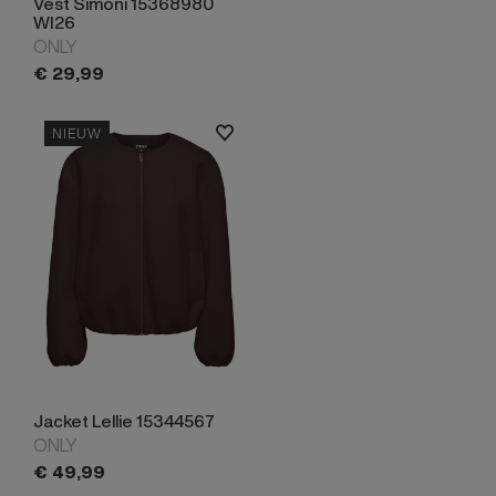
Vest Simoni 15368980
WI26
ONLY
€
29,
99
NIEUW
Jacket Lellie 15344567
ONLY
€
49,
99