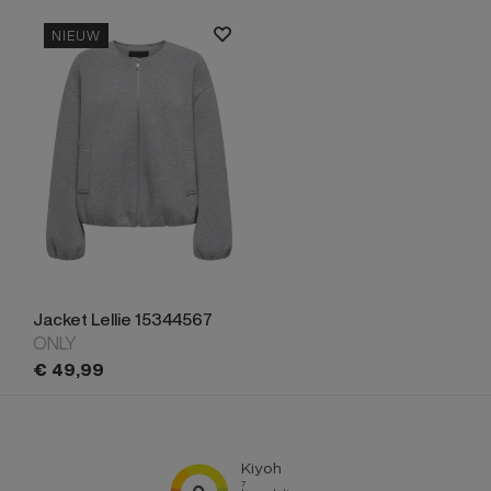
NIEUW
Jacket Lellie 15344567
ONLY
€
49,
99