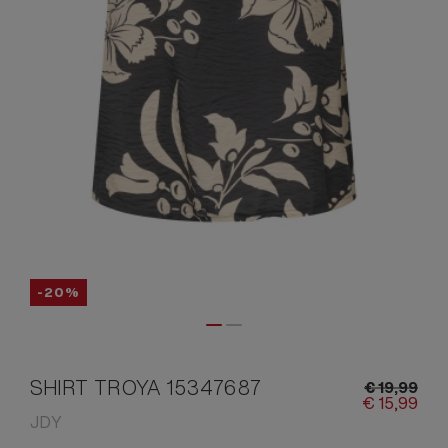
-20%
SHIRT TROYA 15347687
€
19,
99
€
15,
99
JDY