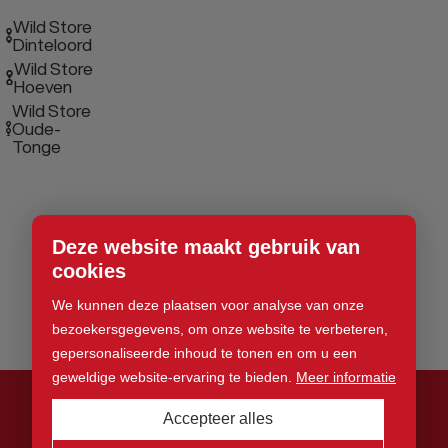
Wild Store
Dinteloord
Wild Store
Hoeven
Wild Store
Oude-
Tonge
Deze website maakt gebruik van
cookies
We kunnen deze plaatsen voor analyse van onze
bezoekersgegevens, om onze website te verbeteren,
gepersonaliseerde inhoud te tonen en om u een
geweldige website-ervaring te bieden.
Meer informatie
Accepteer alles
© 2026 Wild Store. Alle rechten voorbehouden