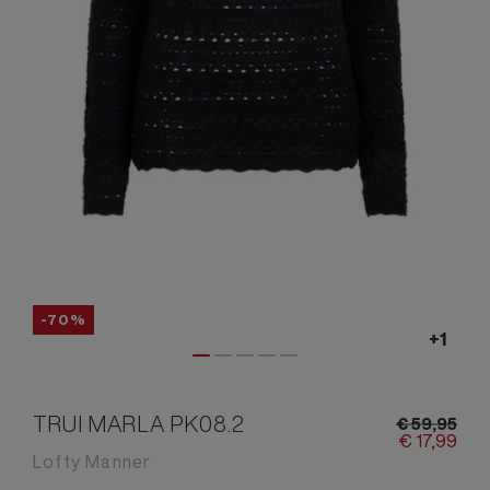
-70%
TRUI MARLA PK08.2
€
59,
95
€
17,
99
Lofty Manner