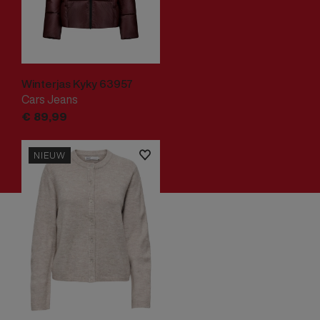
Winterjas Kyky 63957
Cars Jeans
€
89,
99
NIEUW