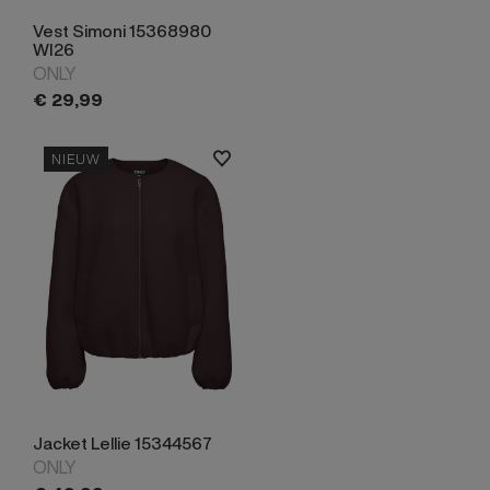
Vest Simoni 15368980
WI26
ONLY
€
29,
99
NIEUW
Jacket Lellie 15344567
ONLY