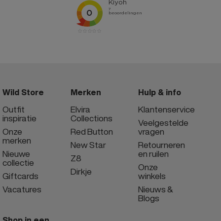
Wild Store
Merken
Hulp & info
Outfit
Elvira
Klantenservice
inspiratie
Collections
Veelgestelde
Onze
Red Button
vragen
merken
New Star
Retourneren
Nieuwe
en ruilen
Z8
collectie
Onze
Dirkje
Giftcards
winkels
Vacatures
Nieuws &
Blogs
Shop in een