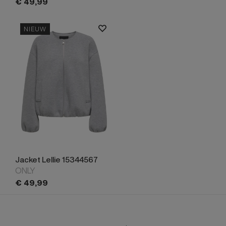
€
49,
99
NIEUW
Jacket Lellie 15344567
ONLY
€
49,
99