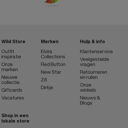
Wild Store
Merken
Hulp & info
Outfit
Elvira
Klantenservice
inspiratie
Collections
Veelgestelde
Onze
Red Button
vragen
merken
New Star
Retourneren
Nieuwe
en ruilen
Z8
collectie
Onze
Dirkje
Giftcards
winkels
Vacatures
Nieuws &
Blogs
Shop in een
lokale store