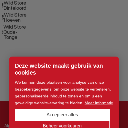
Wild Store
Dinteloord
Wild Store
Hoeven
Wild Store
Oude-
Tonge
Deze website maakt gebruik van
cookies
We kunnen deze plaatsen voor analyse van onze
bezoekersgegevens, om onze website te verbeteren,
gepersonaliseerde inhoud te tonen en om u een
geweldige website-ervaring te bieden.
Meer informatie
Accepteer alles
© 2026 Wild Store. Alle rechten voorbehouden
Algemene voorwaarden
Beheer voorkeuren