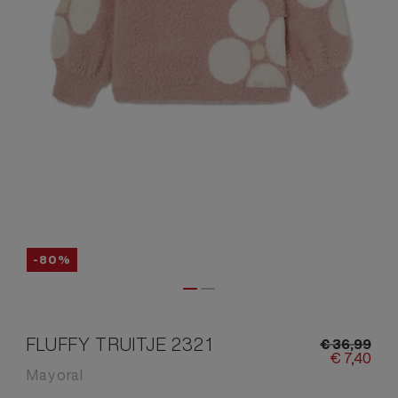
-80%
FLUFFY TRUITJE 2321
€
36,
99
€
7,
40
Mayoral