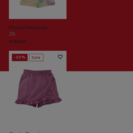
Playsuit Veda mini
Z8
€
27,
99
€
34,
99
-20%
Sale