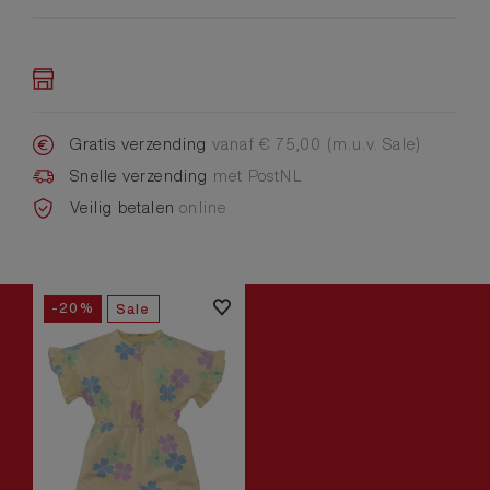
Gratis verzending
vanaf € 75,00 (m.u.v. Sale)
Snelle verzending
met PostNL
Veilig betalen
online
-20%
Sale