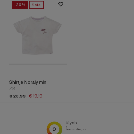
-20%
Sale
Shirtje Noraly mini
Z8
€
19,
19
€
23,
99