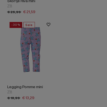
Skortje Riva mini
Z8
€
21,
59
€
26,
99
-30%
Sale
Legging Pomme mini
Z8
€
13,
29
€
18,
99