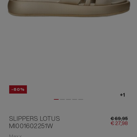
-60%
SLIPPERS LOTUS
€
69,
95
€
27,
98
MI001602251W
Mexx