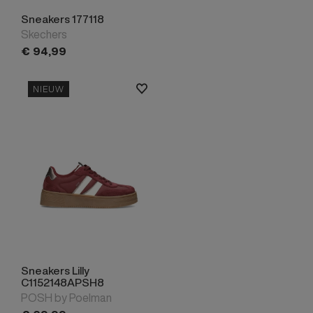
Sneakers 177118
Skechers
€
94,
99
NIEUW
Sneakers Lilly
C1152148APSH8
POSH by Poelman