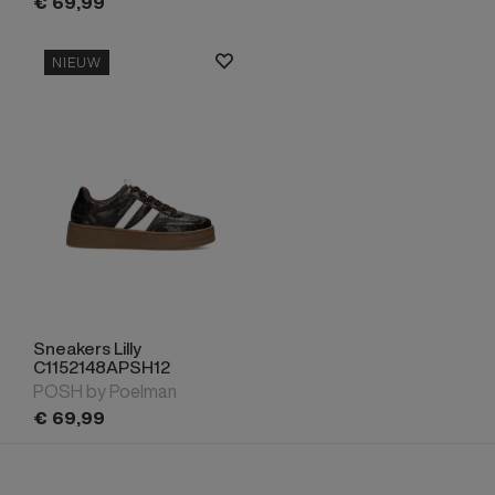
€
69,
99
NIEUW
Sneakers Lilly
C1152148APSH12
POSH by Poelman
€
69,
99