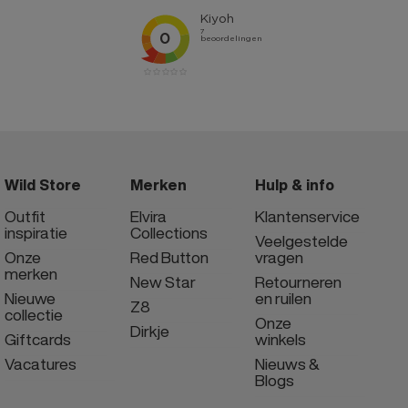
Wild Store
Merken
Hulp & info
Outfit
Elvira
Klantenservice
inspiratie
Collections
Veelgestelde
Onze
Red Button
vragen
merken
New Star
Retourneren
Nieuwe
en ruilen
Z8
collectie
Onze
Dirkje
Giftcards
winkels
Vacatures
Nieuws &
Blogs