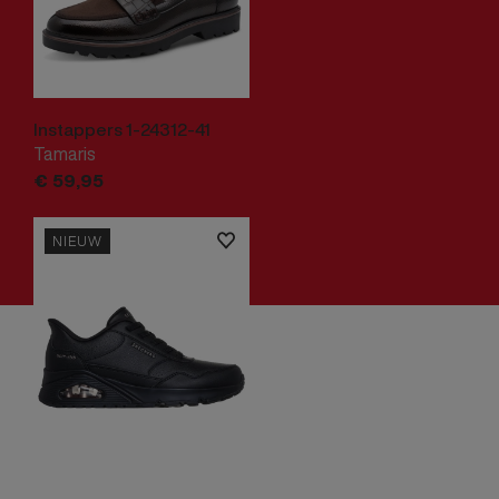
Instappers 1-24312-41
Tamaris
€
59,
95
NIEUW