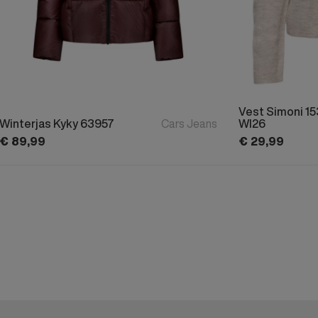
Vest Simoni 1
Winterjas Kyky 63957
Cars Jeans
WI26
€
89,
99
€
29,
99