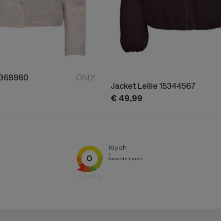
5368980
ONLY
Jacket Lellie 15344567
€
49,
99