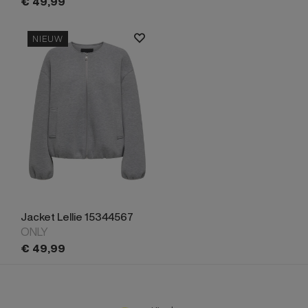
€
49,
99
NIEUW
Jacket Lellie 15344567
ONLY
€
49,
99