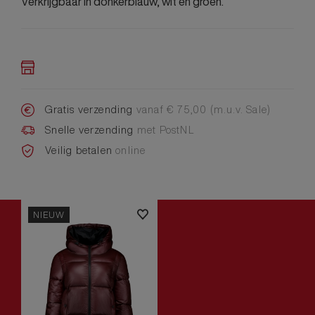
Verkrijgbaar in donkerblauw, wit en groen.
Gratis verzending
vanaf € 75,00 (m.u.v. Sale)
Snelle verzending
met PostNL
Veilig betalen
online
NIEUW