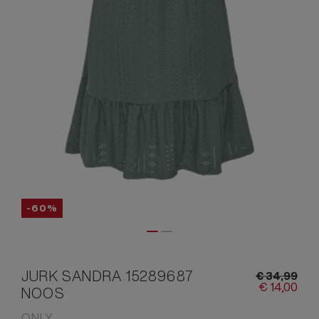
-60%
JURK SANDRA 15289687
€
34,
99
€
14,
00
NOOS
ONLY