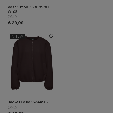
Vest Simoni 15368980
WI26
ONLY
€
29,
99
NIEUW
Jacket Lellie 15344567
ONLY