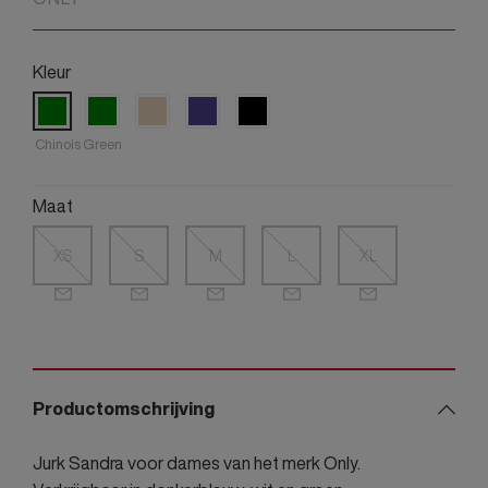
Kleur
Chinois Green
Maat
XS
S
M
L
XL
Productomschrijving
Jurk Sandra voor dames van het merk Only.