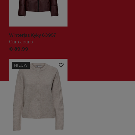
Winterjas Kyky 63957
Cars Jeans
€
89,
99
NIEUW