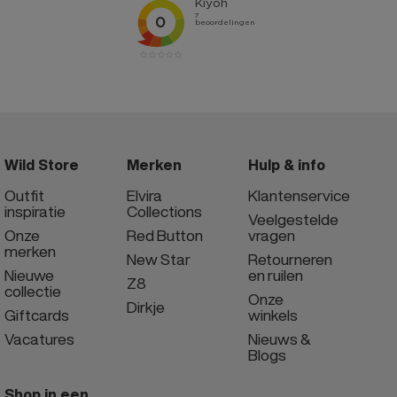
Wild Store
Merken
Hulp & info
Outfit
Elvira
Klantenservice
inspiratie
Collections
Veelgestelde
Onze
Red Button
vragen
merken
New Star
Retourneren
Nieuwe
en ruilen
Z8
collectie
Onze
Dirkje
Giftcards
winkels
Vacatures
Nieuws &
Blogs
Shop in een