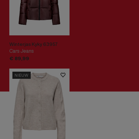
Winterjas Kyky 63957
Cars Jeans
€
89,
99
NIEUW