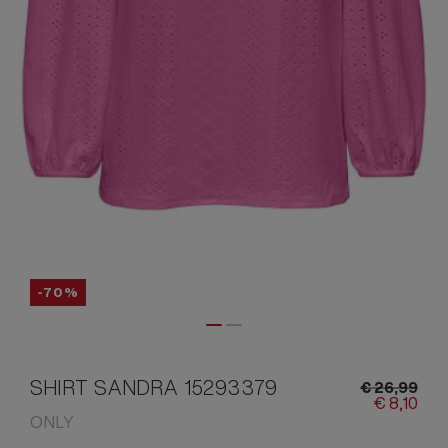
-70%
SHIRT SANDRA 15293379
€
26,
99
€
8,
10
ONLY