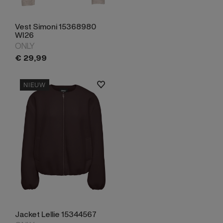
Vest Simoni 15368980
WI26
ONLY
€
29,
99
NIEUW
Jacket Lellie 15344567