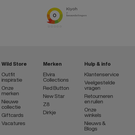
Wild Store
Merken
Hulp & info
Outfit
Elvira
Klantenservice
inspiratie
Collections
Veelgestelde
Onze
Red Button
vragen
merken
New Star
Retourneren
Nieuwe
en ruilen
Z8
collectie
Onze
Dirkje
Giftcards
winkels
Vacatures
Nieuws &
Blogs