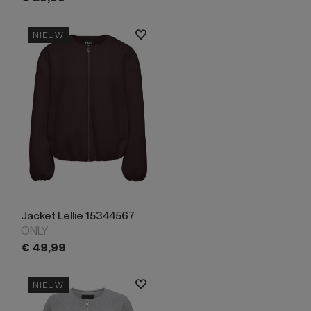
NIEUW
Jacket Lellie 15344567
ONLY
€
49,
99
NIEUW