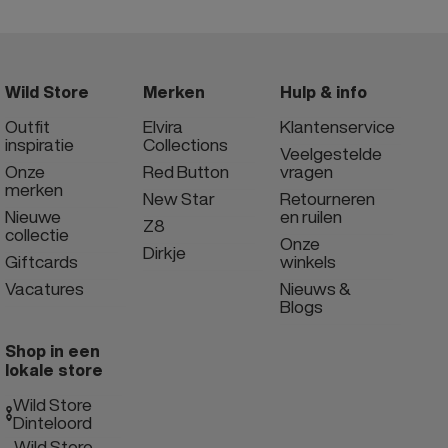
Wild Store
Merken
Hulp & info
Outfit
Elvira
Klantenservice
inspiratie
Collections
Veelgestelde
Onze
Red Button
vragen
merken
New Star
Retourneren
Nieuwe
en ruilen
Z8
collectie
Onze
Dirkje
Giftcards
winkels
Vacatures
Nieuws &
Blogs
Shop in een
lokale store
Wild Store
Dinteloord
Wild Store