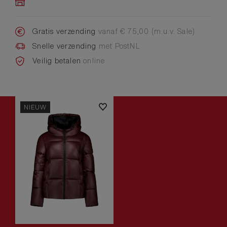
Gratis verzending
vanaf € 75,00 (m.u.v. Sale)
Snelle verzending
met PostNL
Veilig betalen
online
NIEUW