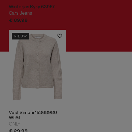
Winterjas Kyky 63957
Cars Jeans
€
89,
99
NIEUW
Vest Simoni 15368980
WI26
ONLY
€
29,
99