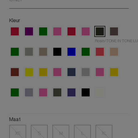
Kleur
Rosin/TONE IN TONE L
Maat
XS
S
M
L
XL