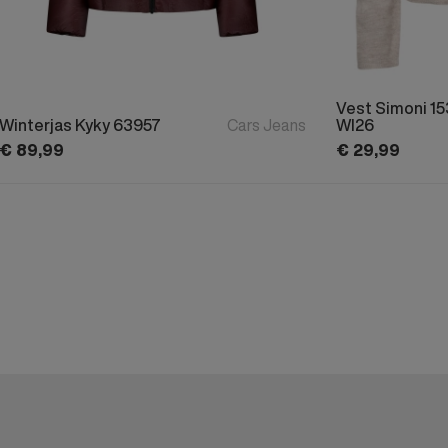
Vest Simoni 1
Winterjas Kyky 63957
Cars Jeans
WI26
€
89,
99
€
29,
99