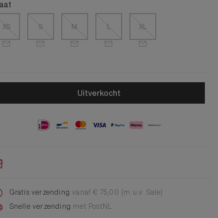
Alle Jongens Accessoires
aat
Cap
Giftset
XS
S
M
L
XL
DA Voet accessoire
DA Broche
Telefoonkoord
Alle Damesaccessoires
Uitverkocht
Gratis verzending
vanaf € 75,00 (m.u.v. Sale)
Snelle verzending
met PostNL