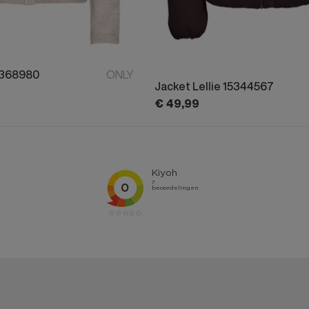
5368980
ONLY
Jacket Lellie 15344567
€
49,
99