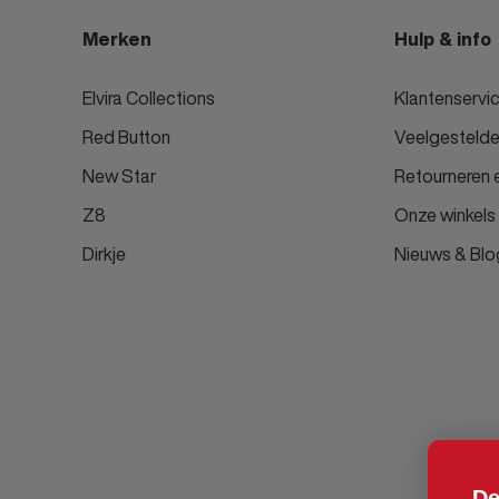
Merken
Hulp & info
Elvira Collections
Klantenservi
Red Button
Veelgestelde
New Star
Retourneren e
Z8
Onze winkels
Dirkje
Nieuws & Blo
De