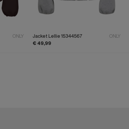
ONLY
Jacket Lellie 15344567
ONLY
€
49,
99