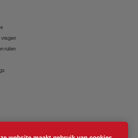
ce
 vragen
n ruilen
gs
ze website maakt gebruik van cookies