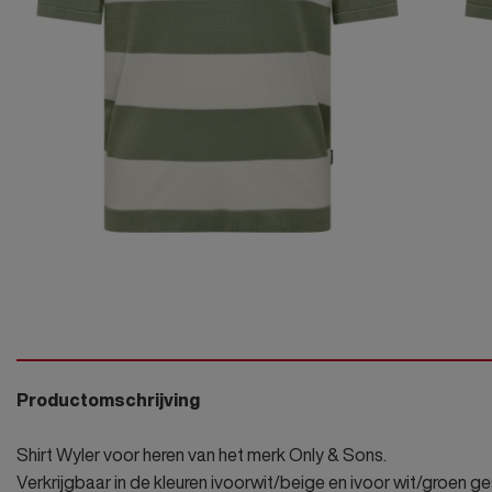
Ondergo
Bekijk onze
Bekijk onze
Bekijk onze
Bekijk onze
Bekijk onze
Bekijk onze
JB Bodyw
Alle Dame
outfits
outfits
outfits
outfits
outfits
outfits
Alle Baby'
Joggingp
Alle Babyk
JB Overh
Gilet
mouwen
Blazer/Co
JB Polo s
mouwen
Bodywar
Alle Jong
Shirts
JK Onder
Alle Jong
Productomschrijving
Shirt Wyler voor heren van het merk Only & Sons.
Verkrijgbaar in de kleuren ivoorwit/beige en ivoor wit/groen ge