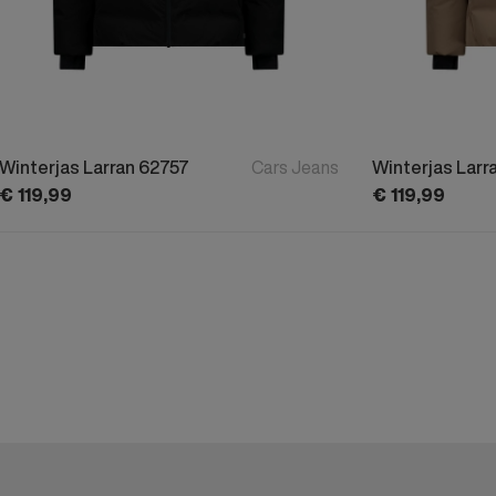
Winterjas Larran 62757
Cars Jeans
Winterjas Larr
€
119,
99
€
119,
99