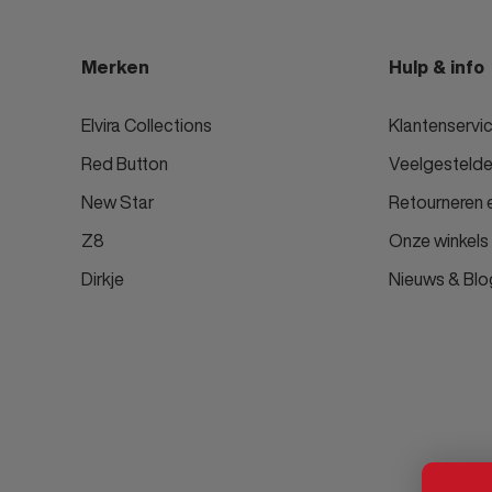
Merken
Hulp & info
Elvira Collections
Klantenservi
Red Button
Veelgestelde
New Star
Retourneren e
Z8
Onze winkels
Dirkje
Nieuws & Blo