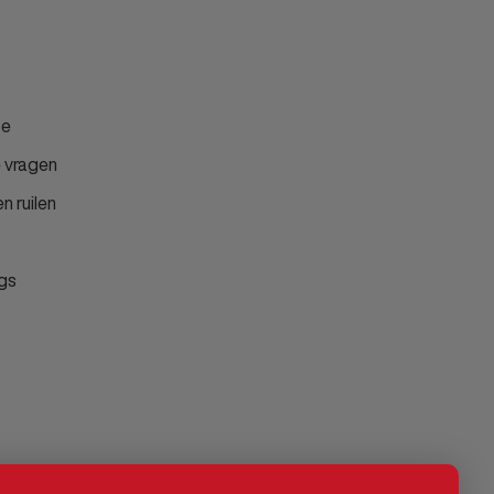
ce
 vragen
n ruilen
gs