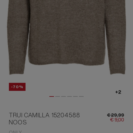
-70%
TRUI CAMILLA 15204588
€
29,
99
€
9,
00
NOOS
ONLY