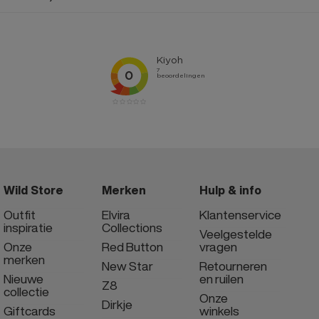
Wild Store
Merken
Hulp & info
Outfit
Elvira
Klantenservice
inspiratie
Collections
Veelgestelde
Onze
Red Button
vragen
merken
New Star
Retourneren
Nieuwe
en ruilen
Z8
collectie
Onze
Dirkje
Giftcards
winkels