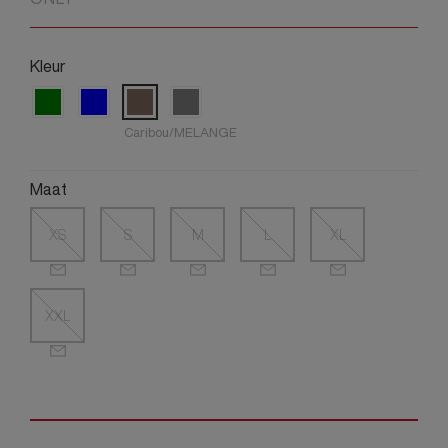
Kleur
Caribou/MELANGE
Maat
XS
S
M
L
XL
XXL