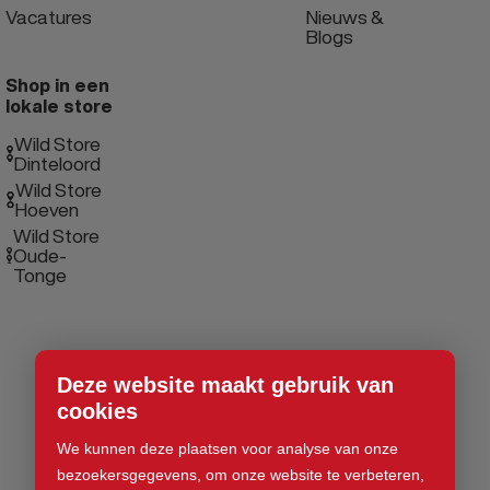
Vacatures
Nieuws &
Blogs
Shop in een
lokale store
Wild Store
Dinteloord
Wild Store
Hoeven
Wild Store
Oude-
Tonge
Deze website maakt gebruik van
cookies
We kunnen deze plaatsen voor analyse van onze
bezoekersgegevens, om onze website te verbeteren,