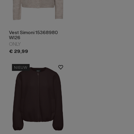
Vest Simoni 15368980
WI26
ONLY
€
29,
99
NIEUW