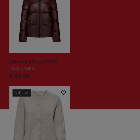
Winterjas Kyky 63957
Cars Jeans
€
89,
99
NIEUW