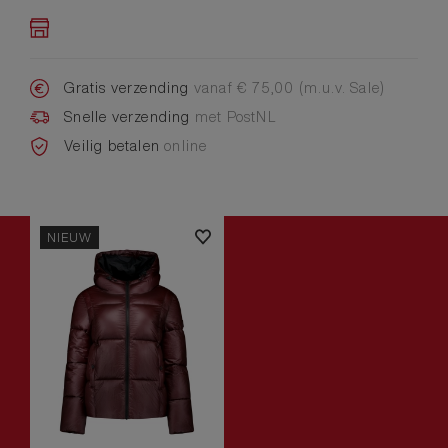
Gratis verzending
vanaf € 75,00 (m.u.v. Sale)
Snelle verzending
met PostNL
Veilig betalen
online
NIEUW