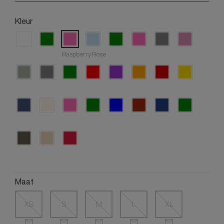
Kleur
Raspberry Rose
Maat
XS
S
M
L
XL