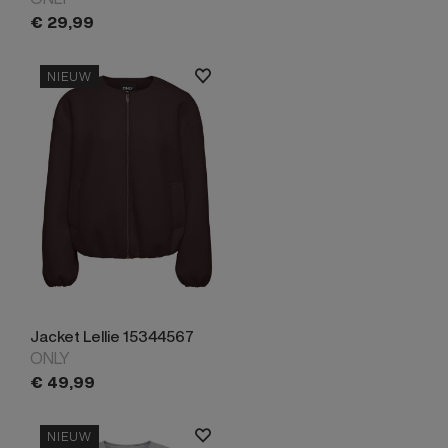
€
29,
99
NIEUW
Jacket Lellie 15344567
ONLY
€
49,
99
NIEUW