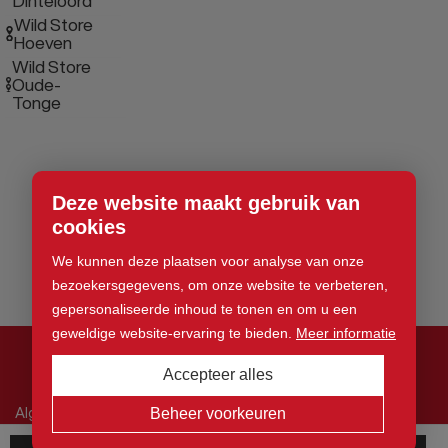
Dinteloord
Wild Store
Hoeven
Wild Store
Oude-
Tonge
Deze website maakt gebruik van
cookies
We kunnen deze plaatsen voor analyse van onze
bezoekersgegevens, om onze website te verbeteren,
gepersonaliseerde inhoud te tonen en om u een
geweldige website-ervaring te bieden.
Meer informatie
Accepteer alles
© 2026 Wild Store. Alle rechten voorbehouden
Algemene voorwaarden
Beheer voorkeuren
Privacy Statement
Cookies