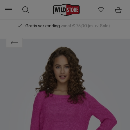
Gratis verzending
vanaf € 75,00 (m.u.v. Sale)
Zoeken