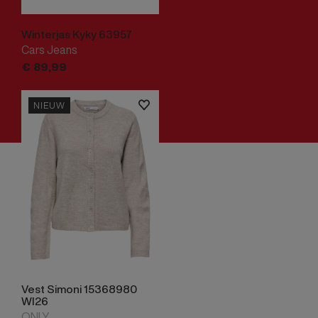
Winterjas Kyky 63957
Cars Jeans
€
89,
99
NIEUW
Vest Simoni 15368980
WI26
ONLY