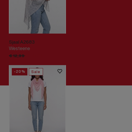
Sjaal A2683
Westeene
€
10,
39
€
12,
99
-20%
Sale