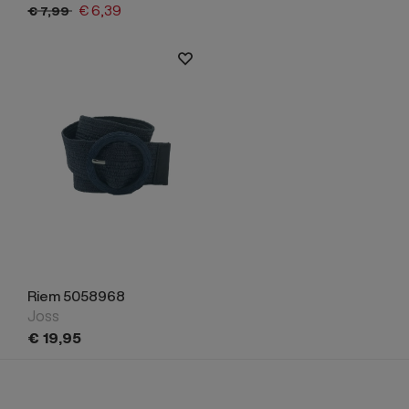
€
6,
39
€
7,
99
Riem 5058968
Joss
€
19,
95