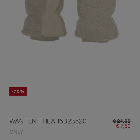
-70%
WANTEN THEA 15323520
€
24,
99
€
7,
50
ONLY