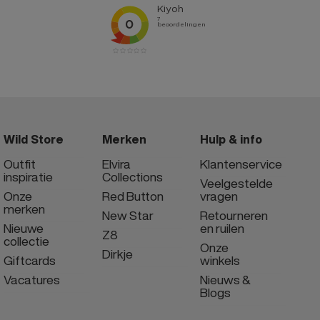
Wild Store
Merken
Hulp & info
Outfit
Elvira
Klantenservice
inspiratie
Collections
Veelgestelde
Onze
Red Button
vragen
merken
New Star
Retourneren
Nieuwe
en ruilen
Z8
collectie
Onze
Dirkje
Giftcards
winkels
Vacatures
Nieuws &
Blogs