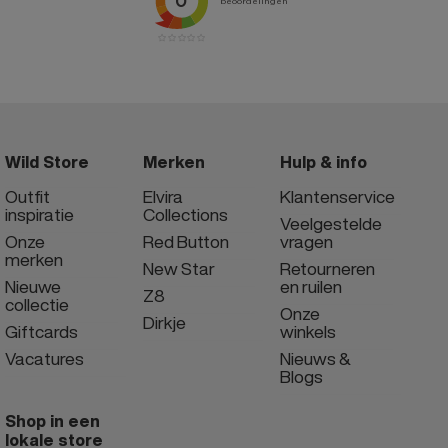
Wild Store
Merken
Hulp & info
Outfit
Elvira
Klantenservice
inspiratie
Collections
Veelgestelde
Onze
Red Button
vragen
merken
New Star
Retourneren
Nieuwe
en ruilen
Z8
collectie
Onze
Dirkje
Giftcards
winkels
Vacatures
Nieuws &
Blogs
Shop in een
lokale store