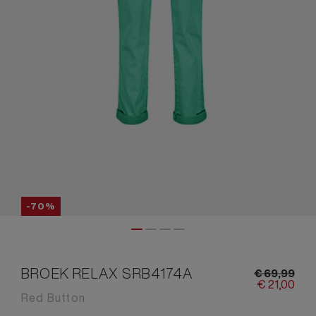
-70%
BROEK RELAX SRB4174A
€
69,
99
€
21,
00
Red Button