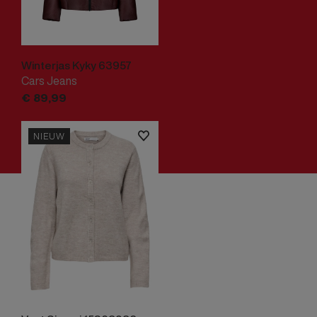
Winterjas Kyky 63957
Cars Jeans
€
89,
99
NIEUW