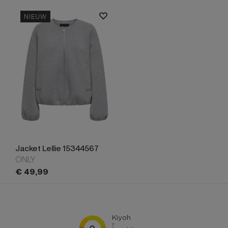
NIEUW
Jacket Lellie 15344567
ONLY
€
49,
99