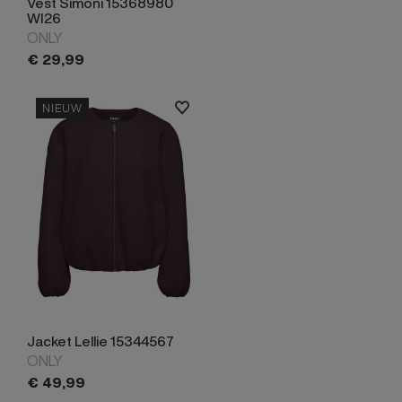
Vest Simoni 15368980
WI26
ONLY
€
29,
99
NIEUW
Jacket Lellie 15344567
ONLY
€
49,
99