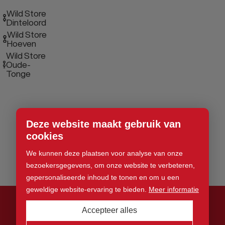
Wild Store
Dinteloord
Wild Store
Hoeven
Wild Store
Oude-
Tonge
Deze website maakt gebruik van
cookies
We kunnen deze plaatsen voor analyse van onze
bezoekersgegevens, om onze website te verbeteren,
gepersonaliseerde inhoud te tonen en om u een
geweldige website-ervaring te bieden.
Meer informatie
Accepteer alles
© 2026 Wild Store. Alle rechten voorbehouden