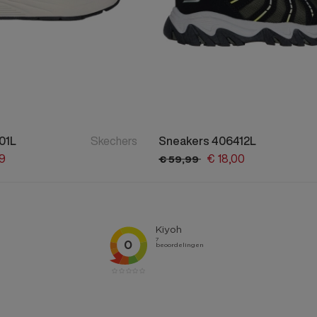
01L
Skechers
Sneakers 406412L
9
€
18,
00
€
59,
99