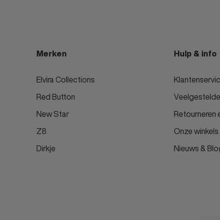
Merken
Hulp & info
Elvira Collections
Klantenservi
Red Button
Veelgestelde
New Star
Retourneren e
Z8
Onze winkels
Dirkje
Nieuws & Blo