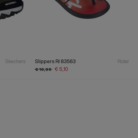
Skechers
Slippers RI 83563
Rider
€
5,
10
€
16,
99