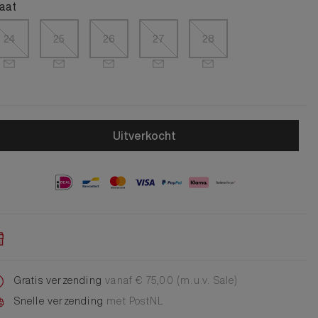
Alle Jongens Accessoires
aat
Cap
Giftset
24
25
26
27
28
DA Voet accessoire
DA Broche
Telefoonkoord
Alle Damesaccessoires
Uitverkocht
Gratis verzending
vanaf € 75,00 (m.u.v. Sale)
Snelle verzending
met PostNL