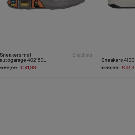
Sneakers met
Skechers
autogarage 402150L
Sneakers 4190
€
41,
99
€
41,
9
€
59,
99
€
59,
99