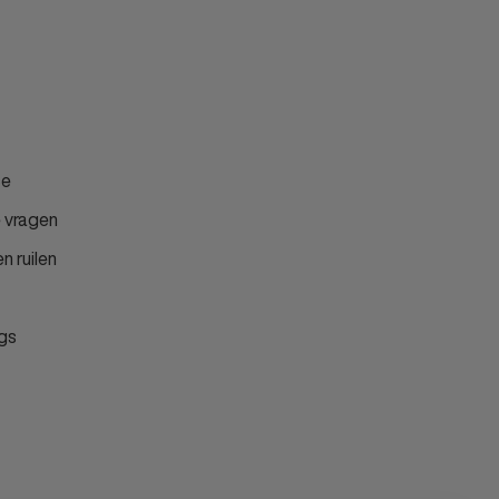
ce
 vragen
n ruilen
gs