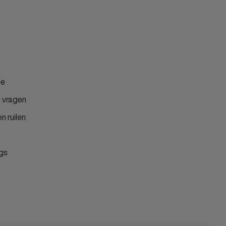
ce
 vragen
n ruilen
gs