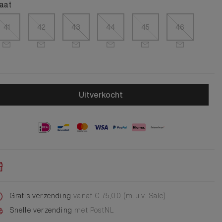
Alle Jongens Accessoires
aat
Cap
Giftset
41
42
43
44
45
46
DA Voet accessoire
DA Broche
Telefoonkoord
Alle Damesaccessoires
Uitverkocht
Gratis verzending
vanaf € 75,00 (m.u.v. Sale)
Snelle verzending
met PostNL