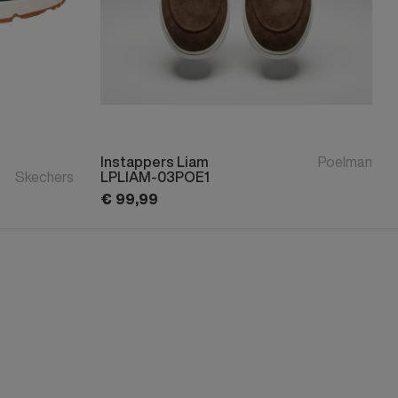
Instappers Liam
Poelman
Skechers
LPLIAM-03POE1
€
99,
99