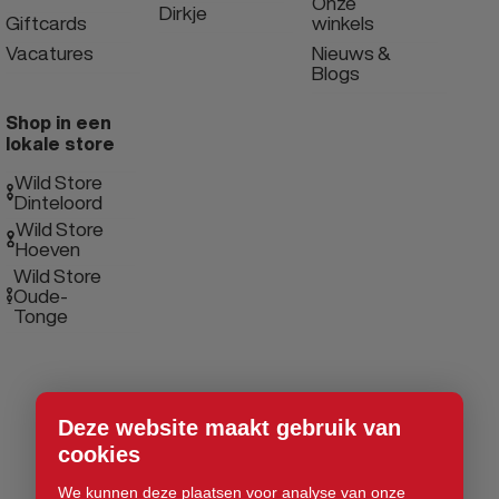
Onze
Dirkje
Giftcards
winkels
Vacatures
Nieuws &
Blogs
Shop in een
lokale store
Wild Store
Dinteloord
Wild Store
Hoeven
Wild Store
Oude-
Tonge
Deze website maakt gebruik van
cookies
We kunnen deze plaatsen voor analyse van onze