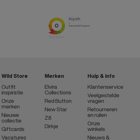
Wild Store
Merken
Hulp & info
Outfit
Elvira
Klantenservice
inspiratie
Collections
Veelgestelde
Onze
Red Button
vragen
merken
New Star
Retourneren
Nieuwe
en ruilen
Z8
collectie
Onze
Dirkje
Giftcards
winkels
Vacatures
Nieuws &