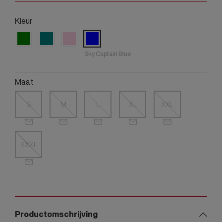
Kleur
Sky Captain Blue
Maat
S
M
L
XL
XXL
XXXL
Productomschrijving