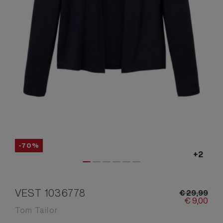
-70%
VEST 1036778
€
29,
99
€
9,
00
Tom Tailor