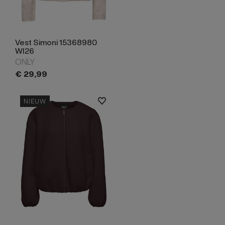
Vest Simoni 15368980
WI26
ONLY
€
29,
99
NIEUW