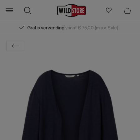
Gratis verzending
vanaf € 75,00 (m.u.v. Sale)
Zoeken