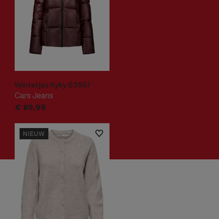
Winterjas Kyky 63957
Cars Jeans
€
89,
99
NIEUW