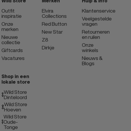
Wild Store
Merken
Hulp & info
Outfit
Elvira
Klantenservice
inspiratie
Collections
Veelgestelde
Onze
Red Button
vragen
merken
New Star
Retourneren
Nieuwe
en ruilen
Z8
collectie
Onze
Dirkje
Giftcards
winkels
Vacatures
Nieuws &
Blogs
Shop in een
lokale store
Wild Store
Dinteloord
Wild Store
Hoeven
Wild Store
Oude-
Tonge