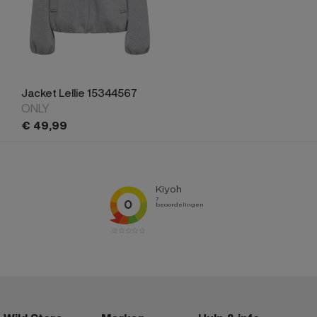
Jacket Lellie 15344567
ONLY
€
49,
99