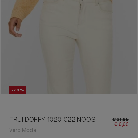
-70%
TRUI DOFFY 10201022 NOOS
€
21,
99
€
6,
60
Vero Moda