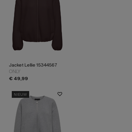
Jacket Lellie 15344567
ONLY
€
49,
99
NIEUW