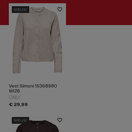
NIEUW
Vest Simoni 15368980
WI26
ONLY
€
29,
99
NIEUW