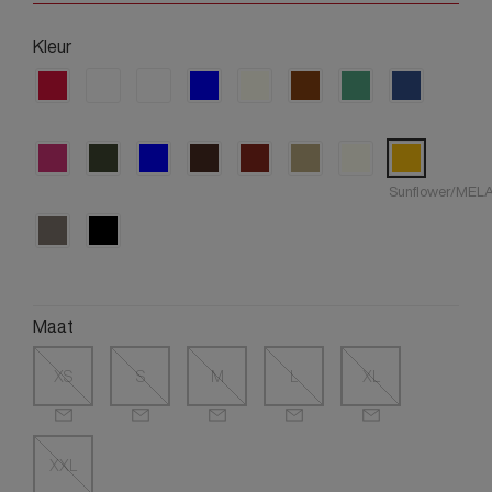
Kleur
Sunflower/ME
Maat
XS
S
M
L
XL
XXL