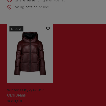
Snelle verzending
met PostNL
Veilig betalen
online
NIEUW
Winterjas Kyky 63957
Cars Jeans
€
89,
99