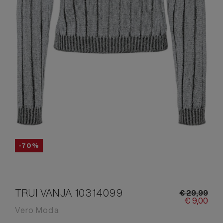
-70%
TRUI VANJA 10314099
€
29,
99
€
9,
00
Vero Moda