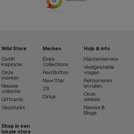
Wild Store
Merken
Hulp & info
Outfit
Elvira
Klantenservice
inspiratie
Collections
Veelgestelde
Onze
Red Button
vragen
merken
New Star
Retourneren
Nieuwe
en ruilen
Z8
collectie
Onze
Dirkje
Giftcards
winkels
Vacatures
Nieuws &
Blogs
Shop in een
lokale store