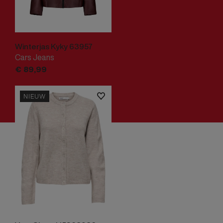
Winterjas Kyky 63957
Cars Jeans
€
89,
99
NIEUW