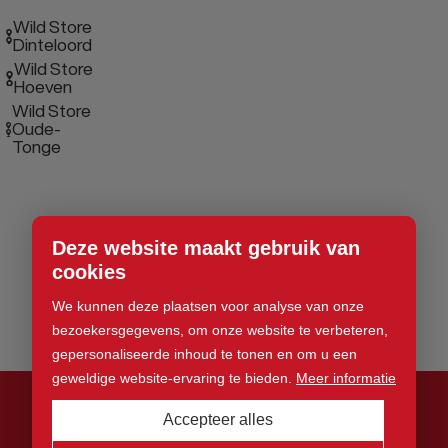
Wild Store
Dinteloord
Wild Store
Hoeven
Wild Store
Oude-
Tonge
Deze website maakt gebruik van
cookies
We kunnen deze plaatsen voor analyse van onze
bezoekersgegevens, om onze website te verbeteren,
gepersonaliseerde inhoud te tonen en om u een
geweldige website-ervaring te bieden.
Meer informatie
Accepteer alles
© 2026 Wild Store. Alle rechten voorbehouden