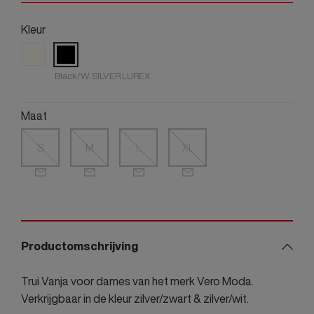
Kleur
Black/W. SILVER LUREX
Maat
S
M
L
XL
Productomschrijving
Trui Vanja voor dames van het merk Vero Moda.
Verkrijgbaar in de kleur zilver/zwart & zilver/wit.