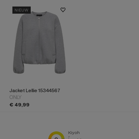
NIEUW
Jacket Lellie 15344567
ONLY
€
49,
99