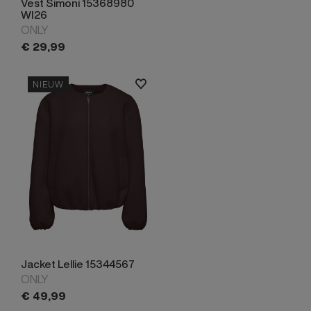
Vest Simoni 15368980
WI26
ONLY
€
29,
99
NIEUW
Jacket Lellie 15344567
ONLY
€
49,
99