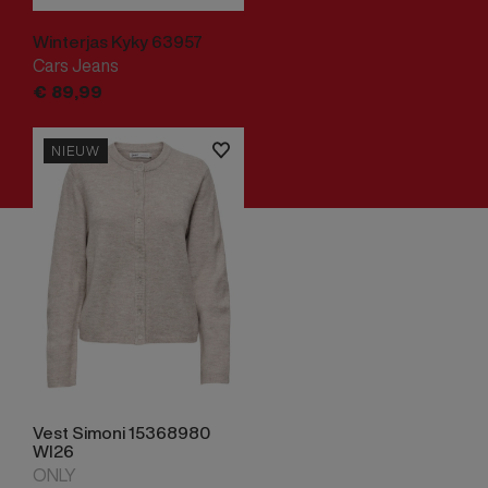
Winterjas Kyky 63957
Cars Jeans
€
89,
99
NIEUW
Vest Simoni 15368980
WI26
ONLY