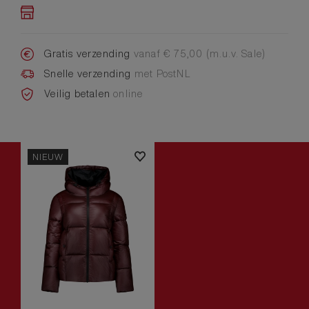
Gratis verzending
vanaf € 75,00 (m.u.v. Sale)
Snelle verzending
met PostNL
Veilig betalen
online
NIEUW