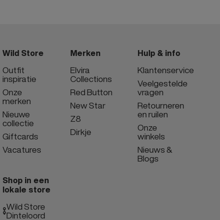
Wild Store
Merken
Hulp & info
Outfit
Elvira
Klantenservice
inspiratie
Collections
Veelgestelde
Onze
Red Button
vragen
merken
New Star
Retourneren
Nieuwe
en ruilen
Z8
collectie
Onze
Dirkje
Giftcards
winkels
Vacatures
Nieuws &
Blogs
Shop in een
lokale store
Wild Store
Dinteloord