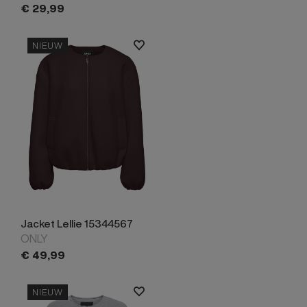
€
29,
99
NIEUW
Jacket Lellie 15344567
ONLY
€
49,
99
NIEUW