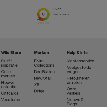
Wild Store
Merken
Hulp & info
Outfit
Elvira
Klantenservice
inspiratie
Collections
Veelgestelde
Onze
Red Button
vragen
merken
New Star
Retourneren
Nieuwe
en ruilen
Z8
collectie
Onze
Dirkje
Giftcards
winkels
Vacatures
Nieuws &
Blogs