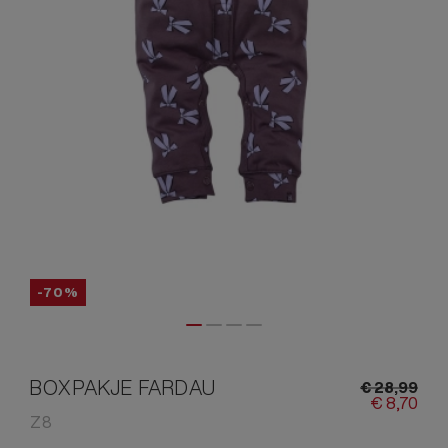
-70%
BOXPAKJE FARDAU
€
28,
99
€
8,
70
Z8