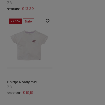
Z8
€
13,
29
€
18,
99
-20%
Sale
Shirtje Noraly mini
Z8
€
19,
19
€
23,
99