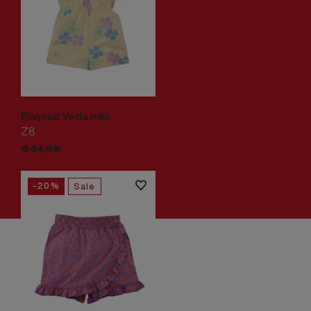
Playsuit Veda mini
Z8
€
27,
99
€
34,
99
-20%
Sale