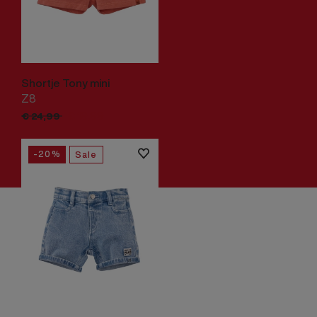
Shortje Tony mini
Z8
€
19,
99
€
24,
99
-20%
Sale