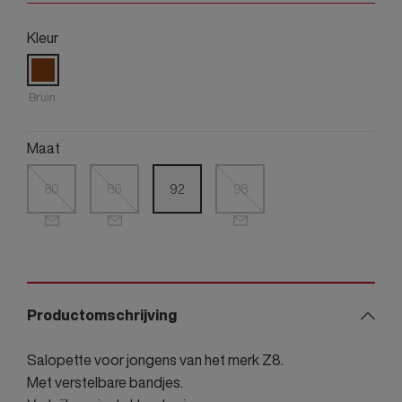
Kleur
Bruin
Maat
80
86
92
98
Productomschrijving
Salopette voor jongens van het merk Z8.
Met verstelbare bandjes.