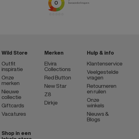
Wild Store
Merken
Hulp & info
Outfit
Elvira
Klantenservice
inspiratie
Collections
Veelgestelde
Onze
Red Button
vragen
merken
New Star
Retourneren
Nieuwe
en ruilen
Z8
collectie
Onze
Dirkje
Giftcards
winkels
Vacatures
Nieuws &
Blogs
Shop in een
lokale store