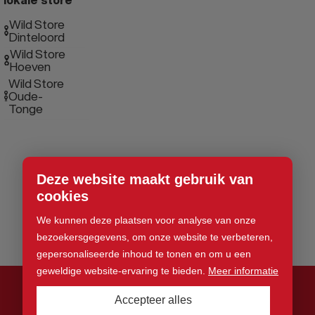
Wild Store
Dinteloord
Wild Store
Hoeven
Wild Store
Oude-
Tonge
Deze website maakt gebruik van
cookies
We kunnen deze plaatsen voor analyse van onze
bezoekersgegevens, om onze website te verbeteren,
gepersonaliseerde inhoud te tonen en om u een
geweldige website-ervaring te bieden.
Meer informatie
Accepteer alles
© 2026 Wild Store. Alle rechten voorbehouden