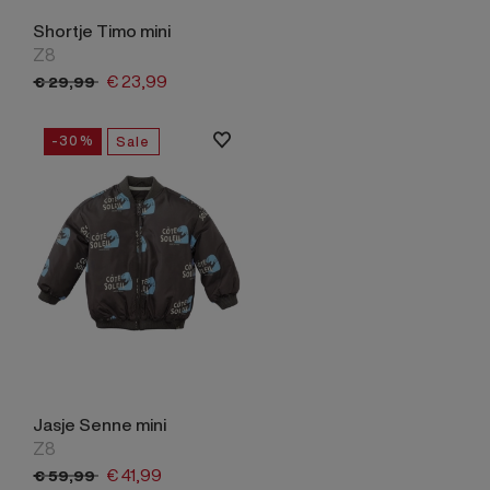
Shortje Timo mini
Z8
€
23,
99
€
29,
99
-30%
Sale
Jasje Senne mini
Z8
€
41,
99
€
59,
99