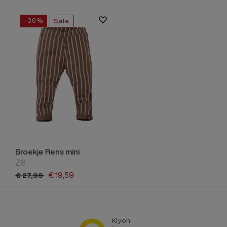
-30%
Sale
Broekje Rens mini
Z8
€
19,
59
€
27,
99