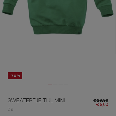
-70%
SWEATERTJE TIJL MINI
€
29,
99
€
9,
00
Z8