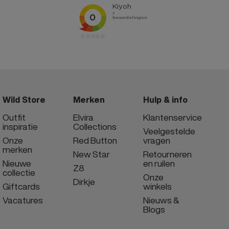
Wild Store
Merken
Hulp & info
Outfit
Elvira
Klantenservice
inspiratie
Collections
Veelgestelde
Onze
Red Button
vragen
merken
New Star
Retourneren
Nieuwe
en ruilen
Z8
collectie
Onze
Dirkje
Giftcards
winkels
Vacatures
Nieuws &
Blogs