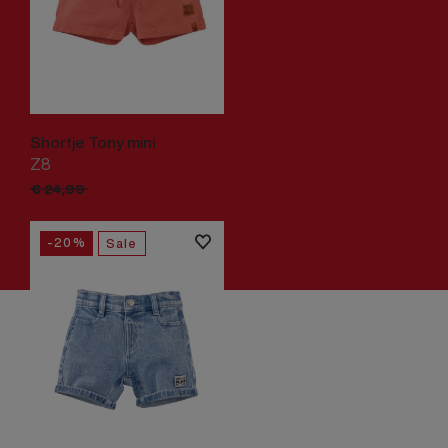
Shortje Tony mini
Z8
€
19,
99
€
24,
99
-20%
Sale