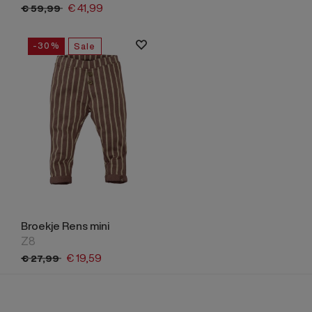
€
41,
99
€
59,
99
-30%
Sale
Broekje Rens mini
Z8
€
19,
59
€
27,
99